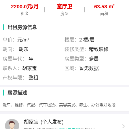
2200.0元/月
室
厅
卫
63.58 m
2
租金
房型
面积
出租房源信息
单价：
元/m
楼层：
2 楼/层
2
朝向：
朝东
装修类型：
精致装修
房屋年代：
年
房屋类型：
多层
联系人：
胡家宝
区域：
暂无数据
产权年限：
整租
房源描述
洗车、维修、汽配、汽车租赁、美容美发、养生、办公等好地段
胡家宝
(个人发布)