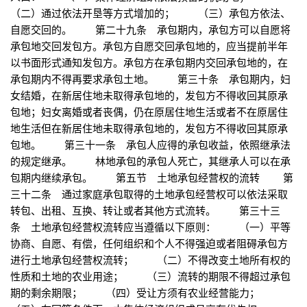
（二）通过依法开垦等方式增加的； （三）承包方依法、
自愿交回的。 第二十九条 承包期内，承包方可以自愿将
承包地交回发包方。承包方自愿交回承包地的，应当提前半年
以书面形式通知发包方。承包方在承包期内交回承包地的，在
承包期内不得再要求承包土地。 第三十条 承包期内，妇
女结婚，在新居住地未取得承包地的，发包方不得收回其原承
包地；妇女离婚或者丧偶，仍在原居住地生活或者不在原居住
地生活但在新居住地未取得承包地的，发包方不得收回其原承
包地。 第三十一条 承包人应得的承包收益，依照继承法
的规定继承。 林地承包的承包人死亡，其继承人可以在承
包期内继续承包。 第五节 土地承包经营权的流转 第
三十二条 通过家庭承包取得的土地承包经营权可以依法采取
转包、出租、互换、转让或者其他方式流转。 第三十三
条 土地承包经营权流转应当遵循以下原则： （一）平等
协商、自愿、有偿，任何组织和个人不得强迫或者阻碍承包方
进行土地承包经营权流转； （二）不得改变土地所有权的
性质和土地的农业用途； （三）流转的期限不得超过承包
期的剩余期限； （四）受让方须有农业经营能力；