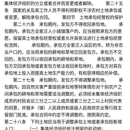
集体经济组织的分立或者合并而变更或者解除。 第二十五
条 国家机关及其工作人员不得利用职权干涉农村土地承包或
者变更、解除承包合同。 第四节 土地承包经营权的保护
第二十六条 承包期内，发包方不得收回承包地。 承
包期内，承包方全家迁入小城镇落户的，应当按照承包方的意
愿，保留其土地承包经营权或者允许其依法进行土地承包经营
权流转。 承包期内，承包方全家迁入设区的市，转为非农
业户口的，应当将承包的耕地和草地交回发包方。承包方不交
回的，发包方可以收回承包的耕地和草地。 承包期内，承
包方交回承包地或者发包方依法收回承包地时，承包方对其在
承包地上投入而提高土地生产能力的，有权获得相应的补偿。
第二十七条 承包期内，发包方不得调整承包地。 承
包期内，因自然灾害严重毁损承包地等特殊情形对个别农户之
间承包的耕地和草地需要适当调整的，必须经本集体经济组织
成员的村民会议三分之二以上成员或者三分之二以上村民代表
的同意，并报乡（镇）人民政府和县级人民政府农业等行政主
管部门批准。承包合同中约定不得调整的，按照其约定。
第二十八条 下列土地应当用于调整承包土地或者承包给新增
人口： （一）集体经济组织依法预留的机动地；