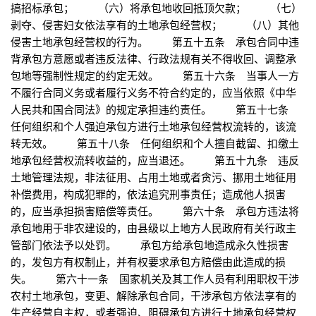
搞招标承包； （六）将承包地收回抵顶欠款； （七）
剥夺、侵害妇女依法享有的土地承包经营权； （八）其他
侵害土地承包经营权的行为。 第五十五条 承包合同中违
背承包方意愿或者违反法律、行政法规有关不得收回、调整承
包地等强制性规定的约定无效。 第五十六条 当事人一方
不履行合同义务或者履行义务不符合约定的，应当依照《中华
人民共和国合同法》的规定承担违约责任。 第五十七条
任何组织和个人强迫承包方进行土地承包经营权流转的，该流
转无效。 第五十八条 任何组织和个人擅自截留、扣缴土
地承包经营权流转收益的，应当退还。 第五十九条 违反
土地管理法规，非法征用、占用土地或者贪污、挪用土地征用
补偿费用，构成犯罪的，依法追究刑事责任；造成他人损害
的，应当承担损害赔偿等责任。 第六十条 承包方违法将
承包地用于非农建设的，由县级以上地方人民政府有关行政主
管部门依法予以处罚。 承包方给承包地造成永久性损害
的，发包方有权制止，并有权要求承包方赔偿由此造成的损
失。 第六十一条 国家机关及其工作人员有利用职权干涉
农村土地承包，变更、解除承包合同，干涉承包方依法享有的
生产经营自主权，或者强迫、阻碍承包方进行土地承包经营权