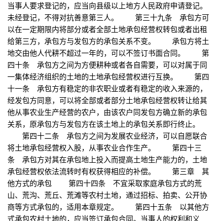
当事人要求登记的，应当向县级以上地方人民政府申请登记。
未经登记，不得对抗善意第三人。 第三十九条 承包方可
以在一定期限内将部分或者全部土地承包经营权转包或者出租
给第三方，承包方与发包方的承包关系不变。 承包方将土
地交由他人代耕不超过一年的，可以不签订书面合同。 第
四十条 承包方之间为方便耕种或者各自需要，可以对属于同
一集体经济组织的土地的土地承包经营权进行互换。 第四
十一条 承包方有稳定的非农职业或者有稳定的收入来源的，
经发包方同意，可以将全部或者部分土地承包经营权转让给其
他从事农业生产经营的农户，由该农户同发包方确立新的承包
关系，原承包方与发包方在该土地上的承包关系即行终止。
第四十二条 承包方之间为发展农业经济，可以自愿联合
将土地承包经营权入股，从事农业合作生产。 第四十三
条 承包方对其在承包地上投入而提高土地生产能力的，土地
承包经营权依法流转时有权获得相应的补偿。 第三章 其
他方式的承包 第四十四条 不宜采取家庭承包方式的荒
山、荒沟、荒丘、荒滩等农村土地，通过招标、拍卖、公开协
商等方式承包的，适用本章规定。 第四十五条 以其他方
式承包农村土地的，应当签订承包合同。当事人的权利和义