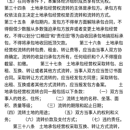
（五）在同等条件下，本集体经济组织成员享有优先权。
第三十四条 土地承包经营权流转的主体是承包方。承包方有
权依法自主决定土地承包经营权是否流转和流转的方式。
第三十五条 承包期内，发包方不得单方面解除承包合同，不
得假借少数服从多数强迫承包方放弃或者变更土地承包经营
权，不得以划分“口粮田”和“责任田”等为由收回承包地搞招标承
包，不得将承包地收回抵顶欠款。 第三十六条 土地承包
经营权流转的转包费、租金、转让费等，应当由当事人双方协
商确定。流转的收益归承包方所有，任何组织和个人不得擅自
截留、扣缴。 第三十七条 土地承包经营权采取转包、出
租、互换、转让或者其他方式流转，当事人双方应当签订书面
合同。采取转让方式流转的，应当经发包方同意；采取转包、
出租、互换或者其他方式流转的，应当报发包方备案。 土
地承包经营权流转合同一般包括以下条款： （一）双方当
事人的姓名、住所； （二）流转土地的名称、坐落、面
积、质量等级； （三）流转的期限和起止日期；
（四）流转土地的用途； （五）双方当事人的权利和义
务； （六）流转价款及支付方式； （七）违约责任。
第三十八条 土地承包经营权采取互换、转让方式流转，