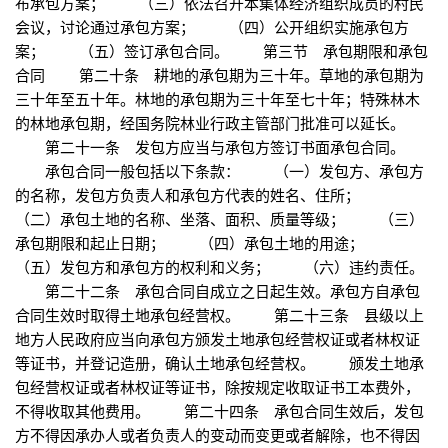
布承包方案； （三）依法召开本集体经济组织成员的村民
会议，讨论通过承包方案； （四）公开组织实施承包方
案； （五）签订承包合同。 第三节 承包期限和承包
合同 第二十条 耕地的承包期为三十年。草地的承包期为
三十年至五十年。林地的承包期为三十年至七十年；特殊林木
的林地承包期，经国务院林业行政主管部门批准可以延长。
第二十一条 发包方应当与承包方签订书面承包合同。
承包合同一般包括以下条款： （一）发包方、承包方
的名称，发包方负责人和承包方代表的姓名、住所；
（二）承包土地的名称、坐落、面积、质量等级； （三）
承包期限和起止日期； （四）承包土地的用途；
（五）发包方和承包方的权利和义务； （六）违约责任。
第二十二条 承包合同自成立之日起生效。承包方自承包
合同生效时取得土地承包经营权。 第二十三条 县级以上
地方人民政府应当向承包方颁发土地承包经营权证或者林权证
等证书，并登记造册，确认土地承包经营权。 颁发土地承
包经营权证或者林权证等证书，除按规定收取证书工本费外，
不得收取其他费用。 第二十四条 承包合同生效后，发包
方不得因承办人或者负责人的变动而变更或者解除，也不得因