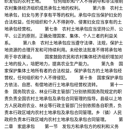
织发包的农村土地。 任何组织和个人不得剥夺和非法限制
农村集体经济组织成员承包土地的权利。 第六条 农村土
地承包，妇女与男子享有平等的权利。承包中应当保护妇女的
合法权益，任何组织和个人不得剥夺、侵害妇女应当享有的土
地承包经营权。 第七条 农村土地承包应当坚持公开、公
平、公正的原则，正确处理国家、集体、个人三者的利益关
系。 第八条 农村土地承包应当遵守法律、法规，保护土
地资源的合理开发和可持续利用。未经依法批准不得将承包地
用于非农建设。 国家鼓励农民和农村集体经济组织增加对
土地的投入，培肥地力，提高农业生产能力。 第九条 国
家保护集体土地所有者的合法权益，保护承包方的土地承包经
营权，任何组织和个人不得侵犯。 第十条 国家保护承包
方依法、自愿、有偿地进行土地承包经营权流转。 第十一
条 国务院农业、林业行政主管部门分别依照国务院规定的职
责负责全国农村土地承包及承包合同管理的指导。县级以上地
方人民政府农业、林业等行政主管部门分别依照各自职责，负
责本行政区域内农村土地承包及承包合同管理。乡（镇）人民
政府负责本行政区域内农村土地承包及承包合同管理。 第
二章 家庭承包 第一节 发包方和承包方的权利和义务