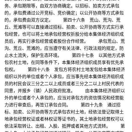
务、承包期限等，由双方协商确定。以招标、拍卖方式承包
的，承包费通过公开竞标、竞价确定；以公开协商等方式承包
的，承包费由双方议定。 第四十六条 荒山、荒沟、荒
丘、荒滩等可以直接通过招标、拍卖、公开协商等方式实行承
包经营，也可以将土地承包经营权折股分给本集体经济组织成
员后，再实行承包经营或者股份合作经营。 承包荒山、荒
沟、荒丘、荒滩的，应当遵守有关法律、行政法规的规定，防
止水土流失，保护生态环境。 第四十七条 以其他方式承
包农村土地，在同等条件下，本集体经济组织成员享有优先承
包权。 第四十八条 发包方将农村土地发包给本集体经济
组织以外的单位或者个人承包，应当事先经本集体经济组织成
员的村民会议三分之二以上成员或者三分之二以上村民代表的
同意，并报乡（镇）人民政府批准。 由本集体经济组织以
外的单位或者个人承包的，应当对承包方的资信情况和经营能
力进行审查后，再签订承包合同。 第四十九条 通过招
标、拍卖、公开协商等方式承包农村土地，经依法登记取得土
地承包经营权证或者林权证等证书的，其土地承包经营权可以
依法采取转让、出租、入股、抵押或者其他方式流转。 第