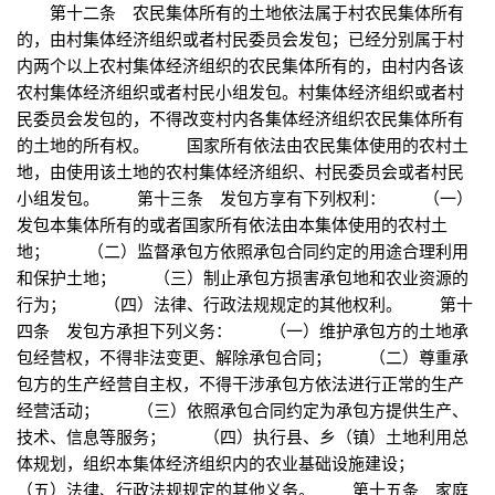
第十二条 农民集体所有的土地依法属于村农民集体所有
的，由村集体经济组织或者村民委员会发包；已经分别属于村
内两个以上农村集体经济组织的农民集体所有的，由村内各该
农村集体经济组织或者村民小组发包。村集体经济组织或者村
民委员会发包的，不得改变村内各集体经济组织农民集体所有
的土地的所有权。 国家所有依法由农民集体使用的农村土
地，由使用该土地的农村集体经济组织、村民委员会或者村民
小组发包。 第十三条 发包方享有下列权利： （一）
发包本集体所有的或者国家所有依法由本集体使用的农村土
地； （二）监督承包方依照承包合同约定的用途合理利用
和保护土地； （三）制止承包方损害承包地和农业资源的
行为； （四）法律、行政法规规定的其他权利。 第十
四条 发包方承担下列义务： （一）维护承包方的土地承
包经营权，不得非法变更、解除承包合同； （二）尊重承
包方的生产经营自主权，不得干涉承包方依法进行正常的生产
经营活动； （三）依照承包合同约定为承包方提供生产、
技术、信息等服务； （四）执行县、乡（镇）土地利用总
体规划，组织本集体经济组织内的农业基础设施建设；
（五）法律、行政法规规定的其他义务。 第十五条 家庭