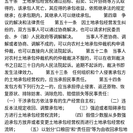
五十条 土地承包经营权通过招标、拍卖、公开协商等方式取
得的，该承包人死亡，其应得的承包收益，依照继承法的规定
继承；在承包期内，其继承人可以继续承包。 第四章 争
议的解决和法律责任 第五十一条 因土地承包经营发生纠
纷的，双方当事人可以通过协商解决，也可以请求村民委员
会、乡（镇）人民政府等调解解决。 当事人不愿协商、调
解或者协商、调解不成的，可以向农村土地承包仲裁机构申请
仲裁，也可以直接向人民法院起诉。 第五十二条 当事人
对农村土地承包仲裁机构的仲裁裁决不服的，可以在收到裁决
书之日起三十日内向人民法院起诉。逾期不起诉的，裁决书即
发生法律效力。 第五十三条 任何组织和个人侵害承包方
的土地承包经营权的，应当承担民事责任。 第五十四条
发包方有下列行为之一的，应当承担停止侵害、返还原物、恢
复原状、排除妨害、消除危险、赔偿损失等民事责任：
（一）干涉承包方依法享有的生产经营自主权； （二）违
反本法规定收回、调整承包地； （三）强迫或者阻碍承包
方进行土地承包经营权流转； （四）假借少数服从多数强
迫承包方放弃或者变更土地承包经营权而进行土地承包经营权
流转； （五）以划分“口粮田”和“责任田”等为由收回承包地