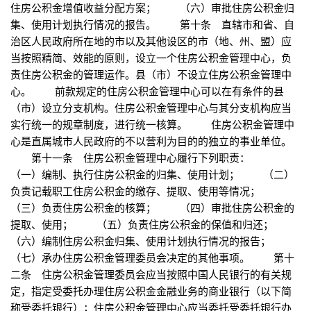
住房公积金增值收益分配方案； （六）审批住房公积金归
集、使用计划执行情况的报告。 第十条 直辖市和省、自
治区人民政府所在地的市以及其他设区的市（地、州、盟）应
当按照精简、效能的原则，设立一个住房公积金管理中心，负
责住房公积金的管理运作。县（市）不设立住房公积金管理中
心。 前款规定的住房公积金管理中心可以在有条件的县
（市）设立分支机构。住房公积金管理中心与其分支机构应当
实行统一的规章制度，进行统一核算。 住房公积金管理中
心是直属城市人民政府的不以营利为目的的独立的事业单位。
第十一条 住房公积金管理中心履行下列职责：
（一）编制、执行住房公积金的归集、使用计划； （二）
负责记载职工住房公积金的缴存、提取、使用等情况；
（三）负责住房公积金的核算； （四）审批住房公积金的
提取、使用； （五）负责住房公积金的保值和归还；
（六）编制住房公积金归集、使用计划执行情况的报告；
（七）承办住房公积金管理委员会决定的其他事项。 第十
二条 住房公积金管理委员会应当按照中国人民银行的有关规
定，指定受委托办理住房公积金金融业务的商业银行（以下简
称受委托银行）；住房公积金管理中心应当委托受委托银行办