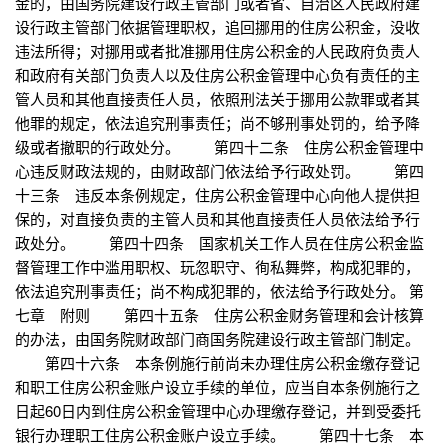
金的，由国务院建设行政主管部门或者省、自治区人民政府建
设行政主管部门依据管理职权，追回挪用的住房公积金，没收
违法所得；对挪用或者批准挪用住房公积金的人民政府负责人
和政府有关部门负责人以及住房公积金管理中心负有责任的主
管人员和其他直接责任人员，依照刑法关于挪用公款罪或者其
他罪的规定，依法追究刑事责任；尚不够刑事处罚的，给予降
级或者撤职的行政处分。 第四十二条 住房公积金管理中
心违反财政法规的，由财政部门依法给予行政处罚。 第四
十三条 违反本条例规定，住房公积金管理中心向他人提供担
保的，对直接负责的主管人员和其他直接责任人员依法给予行
政处分。 第四十四条 国家机关工作人员在住房公积金监
督管理工作中滥用职权、玩忽职守、徇私舞弊，构成犯罪的，
依法追究刑事责任；尚不构成犯罪的，依法给予行政处分。 第
七章 附则 第四十五条 住房公积金财务管理和会计核算
的办法，由国务院财政部门商国务院建设行政主管部门制定。
第四十六条 本条例施行前尚未办理住房公积金缴存登记
和职工住房公积金账户设立手续的单位，应当自本条例施行之
日起60日内到住房公积金管理中心办理缴存登记，并到受委托
银行办理职工住房公积金账户设立手续。 第四十七条 本