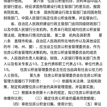
得挪作他用。 第六条 住房公积金的存、贷利率由中国人
民银行提出，经征求国务院建设行政主管部门的意见后，报国
务院批准。 第七条 国务院建设行政主管部门会同国务院
财政部门、中国人民银行拟定住房公积金政策，并监督执行。
省、自治区人民政府建设行政主管部门会同同级财政部门
以及中国人民银行分支机构，负责本行政区域内住房公积金管
理法规、政策执行情况的监督。 第二章 机构及其职责 第
八条 直辖市和省、自治区人民政府所在地的市以及其他设区
的市（地、州、盟），应当设立住房公积金管理委员会，作为
住房公积金管理的决策机构。住房公积金管理委员会的成员
中，人民政府负责人和建设、财政、人民银行等有关部门负责
人以及有关专家占1/3，工会代表和职工代表占1/3，单位代表占
1/3。 住房公积金管理委员会主任应当由具有社会公信力的
人士担任。 第九条 住房公积金管理委员会在住房公积金
管理方面履行下列职责： （一）依据有关法律、法规和政
策，制定和调整住房公积金的具体管理措施，并监督实施；
（二）根据本条例第十八条的规定，拟订住房公积金的具
体缴存比例； （三）确定住房公积金的最高贷款额度；
（四）审批住房公积金归集、使用计划； （五）审议