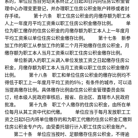
系的，单位应当自劳动关系终止之日起30日内向住房公积金管
理中心办理变更登记，并办理职工住房公积金账户转移或者封
存手续。 第十六条 职工住房公积金的月缴存额为职工本
人上一年度月平均工资乘以职工住房公积金缴存比例。 单
位为职工缴存的住房公积金的月缴存额为职工本人上一年度月
平均工资乘以单位住房公积金缴存比例。 第十七条 新参
加工作的职工从参加工作的第二个月开始缴存住房公积金，月
缴存额为职工本人当月工资乘以职工住房公积金缴存比例。
单位新调入的职工从调入单位发放工资之日起缴存住房公
积金，月缴存额为职工本人当月工资乘以职工住房公积金缴存
比例。 第十八条 职工和单位住房公积金的缴存比例均不
得低于职工上一年度月平均工资的5％；有条件的城市，可以适
当提高缴存比例。具体缴存比例由住房公积金管理委员会拟
订，经本级人民政府审核后，报省、自治区、直辖市人民政府
批准。 第十九条 职工个人缴存的住房公积金，由所在单
位每月从其工资中代扣代缴。 单位应当于每月发放职工工
资之日起5日内将单位缴存的和为职工代缴的住房公积金汇缴到
住房公积金专户内，由受委托银行计入职工住房公积金账户。
第二十条 单位应当按时、足额缴存住房公积金，不得逾